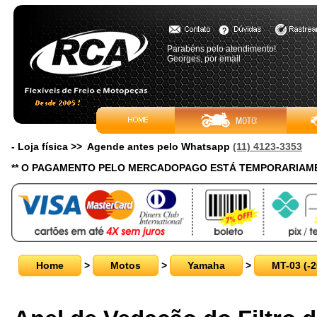
Parabéns pelo atendimento!
Georges, por email
- Loja física >> Agende antes pelo Whatsapp
(11) 4123-3353
** O PAGAMENTO PELO MERCADOPAGO ESTÁ TEMPORARIAME
Home
>
Motos
>
Yamaha
>
MT-03 (-2