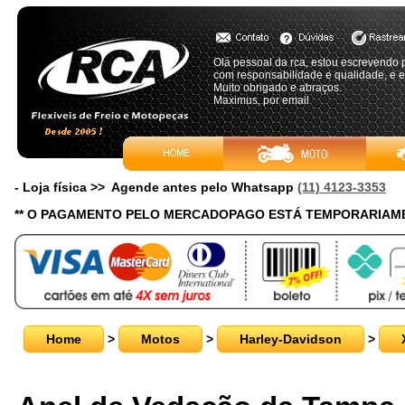
Olá pessoal da rca, estou escrevendo p
com responsabilidade e qualidade, e e
Muito obrigado e abraços.
Maximus, por email
- Loja física >> Agende antes pelo Whatsapp
(11) 4123-3353
** O PAGAMENTO PELO MERCADOPAGO ESTÁ TEMPORARIAME
Home
>
Motos
>
Harley-Davidson
>