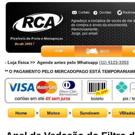
Agradeço a iniciativa de voces de me 
de compra e envio da encomenda.
Atenciosamente,
Jorge, por email
- Loja física >> Agende antes pelo Whatsapp
(11) 4123-3353
** O PAGAMENTO PELO MERCADOPAGO ESTÁ TEMPORARIAME
Home
>
Motos
>
Sundown
>
VBlade