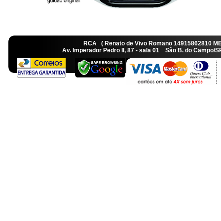
RCA ( Renato de Vivo Romano 14915862810 M
Av. Imperador Pedro II, 87 - sala 01 São B. do Camp