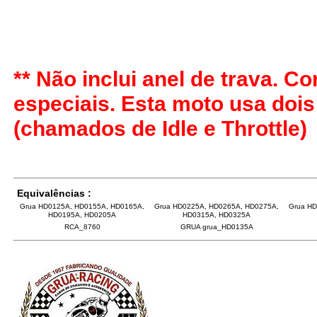
** Não inclui anel de trava. 
especiais. Esta moto usa doi
(chamados de Idle e Throttle)
Equivalências :
Grua HD0125A, HD0155A, HD0165A,
Grua HD0225A, HD0265A, HD0275A,
Grua H
HD0195A, HD0205A
HD0315A, HD0325A
RCA_8760
GRUA grua_HD0135A