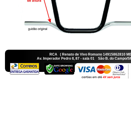
RCA ( Renato de Vivo Romano 14915862810 M
Av. Imperador Pedro II, 87 - sala 01 São B. do Camp