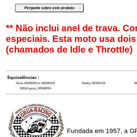
** Não inclui anel de trava. 
especiais. Esta moto usa doi
(chamados de Idle e Throttle)
Equivalências :
Grua HD0895A e HD0905A
Harley 56593-04
M
GRUA grua_HD0885A
Fundada em 1957, a G