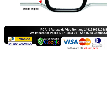
RCA ( Renato de Vivo Romano 14915862810 M
Av. Imperador Pedro II, 87 - sala 01 São B. do Camp