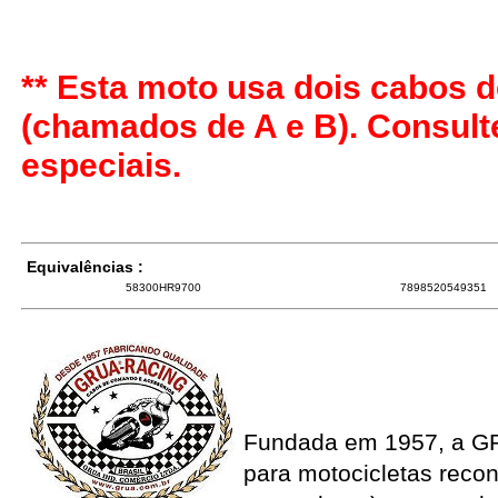
** Esta moto usa dois cabos d
(chamados de A e B). Consul
especiais.
Equivalências :
58300HR9700
7898520549351
Fundada em 1957, a G
para motocicletas recon