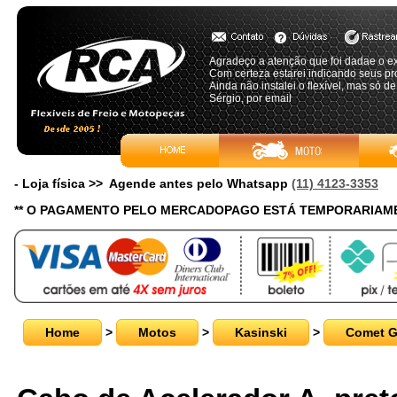
Agradeço a atenção que foi dadae o e
Com certeza estarei indicando seus pr
Ainda não instalei o flexível, mas só d
Sérgio, por email
- Loja física >> Agende antes pelo Whatsapp
(11) 4123-3353
** O PAGAMENTO PELO MERCADOPAGO ESTÁ TEMPORARIAME
Home
>
Motos
>
Kasinski
>
Comet 