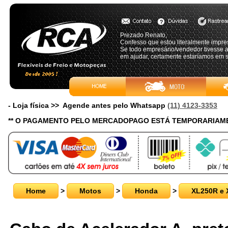
Prezado Renato,
Confesso que estou literalmente impr
Se todo empresário/vendedor tivesse 
em ajudar, certamente estaríamos em s
- Loja física >> Agende antes pelo Whatsapp
(11) 4123-3353
** O PAGAMENTO PELO MERCADOPAGO ESTÁ TEMPORARIAME
Home
>
Motos
>
Honda
>
XL250R e