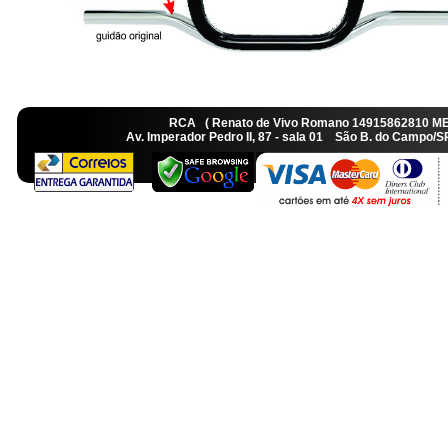
RCA ( Renato de Vivo Romano 14915862810 M
Av. Imperador Pedro II, 87 - sala 01 São B. do Camp