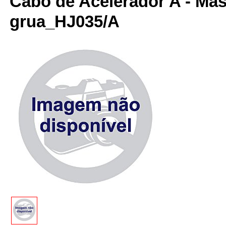
Cabo de Acelerador A - Mas
grua_HJ035/A