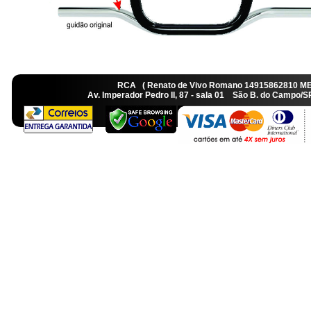
RCA ( Renato de Vivo Romano 14915862810 M
Av. Imperador Pedro II, 87 - sala 01 São B. do Camp