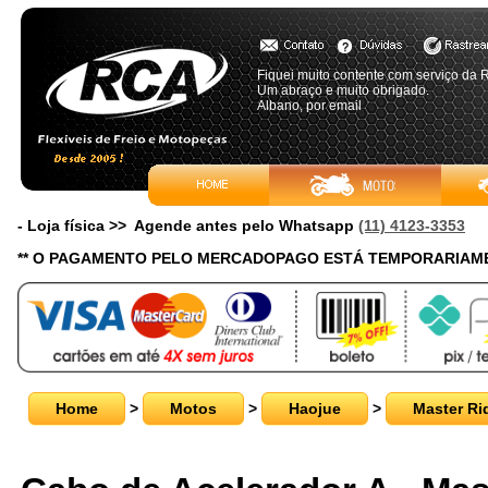
Fiquei muito contente com serviço da R
Um abraço e muito obrigado.
Albano, por email
- Loja física >> Agende antes pelo Whatsapp
(11) 4123-3353
** O PAGAMENTO PELO MERCADOPAGO ESTÁ TEMPORARIAME
Home
>
Motos
>
Haojue
>
Master Ri