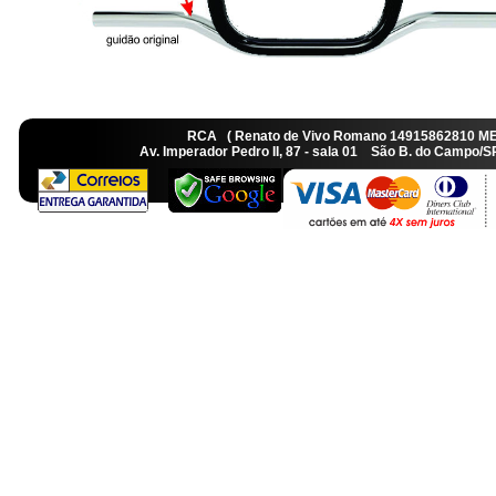
RCA ( Renato de Vivo Romano 14915862810 M
Av. Imperador Pedro II, 87 - sala 01 São B. do Camp