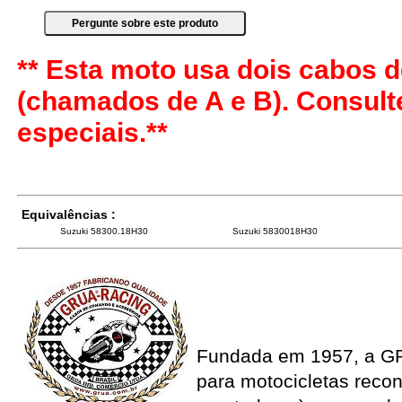
** Esta moto usa dois cabos d
(chamados de A e B). Consul
especiais.**
Equivalências :
Suzuki 58300.18H30
Suzuki 5830018H30
Fundada em 1957, a G
para motocicletas recon