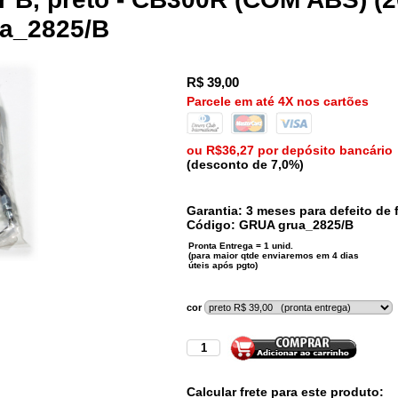
ua_2825/B
R$
39,00
Parcele em até 4X nos cartões
ou R$36,27 por depósito bancário
(desconto de 7,0%)
Garantia: 3 meses para defeito de f
Código:
GRUA
grua_2825/B
cor
Calcular frete para este produto: