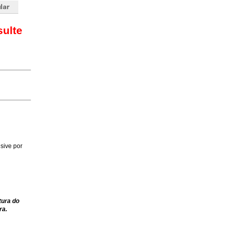
sulte
sive por
tura do
ra.