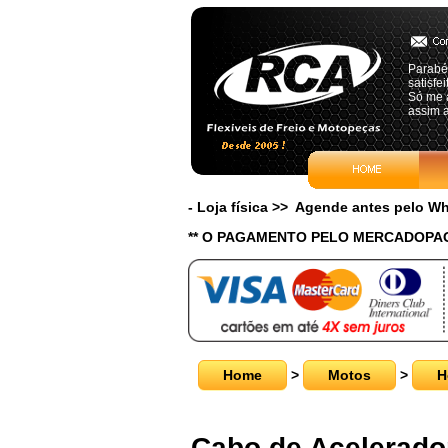
Parabén
satisf
Só me a
assim a
- Loja física >> Agende antes pelo 
** O PAGAMENTO PELO MERCADOPAG
Home
>
Motos
>
H
Cabo de Acelerado