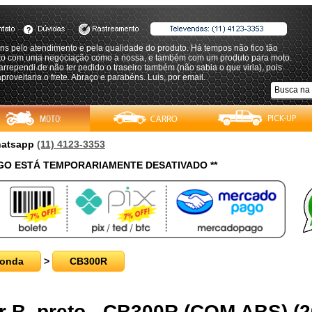
s pelo atendimento e pela qualidade do produto. Há tempos não fico tão
eito com uma negociação como a nossa, e também com um produto para moto.
rrependi de não ter pedido o traseiro também (não sabia o que viria), pois
proveitaria o frete. Abraço e parabéns. Luis, por email.
Whatsapp
(11) 4123-3353
O ESTÁ TEMPORARIAMENTE DESATIVADO **
onda
>
CB300R
r B, preto - CB300R (COM ABS) (