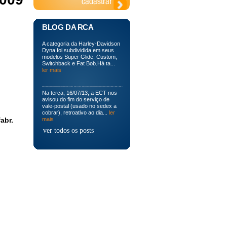
BLOG DA RCA
A categoria da Harley-Davidson
Dyna foi subdividida em seus
modelos Super Glide, Custom,
Switchback e Fat Bob.Há ta...
ler mais
Na terça, 16/07/13, a ECT nos
avisou do fim do serviço de
vale-postal (usado no sedex a
cobrar), retroativo ao dia...
ler
abr.
mais
ver todos os posts