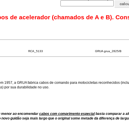
bos de acelerador (chamados de A e B). Con
RCA_5133
GRUA grua_2825/B
m 1957, a GRUA fabrica cabos de comando para motocicletas reconhecidos (inclu
) por sua durabilidade no uso.
ou menor ao encomendar
cabos com comprimento especial
basta comparar a al
 novo guidão seja mais largo que o original some metade da diferença de largu