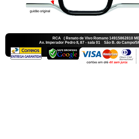
RCA ( Renato de Vivo Romano 14915862810 M
Av. Imperador Pedro II, 87 - sala 01 São B. do Camp