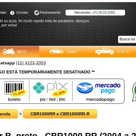
bi as pças, foi muito rapido esta de parabens. abraços.
, por email
Whatsapp
(11) 4123-3353
O ESTÁ TEMPORARIAMENTE DESATIVADO **
onda
>
CBR1000RR e CBR1000RR-R
 B, preto - CBR1000 RR (2004 a 