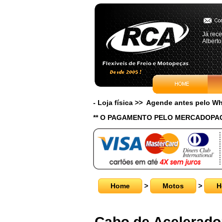
Já rece
Alberto
- Loja física >> Agende antes pelo 
** O PAGAMENTO PELO MERCADOPAG
Home
>
Motos
>
H
Cabo de Acelerador