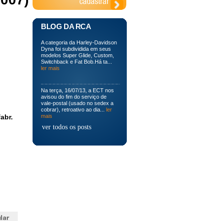
BLOG DA RCA
A categoria da Harley-Davidson
Dyna foi subdividida em seus
modelos Super Glide, Custom,
Switchback e Fat Bob.Há ta...
ler mais
Na terça, 16/07/13, a ECT nos
avisou do fim do serviço de
vale-postal (usado no sedex a
cobrar), retroativo ao dia...
ler
abr.
mais
ver todos os posts