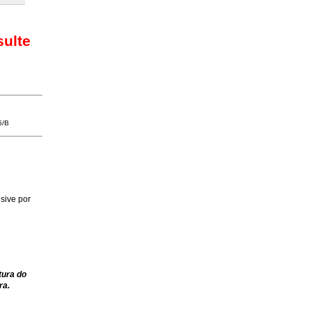
sulte
5/B
sive por
tura do
ra.