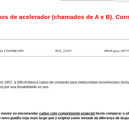
bos de acelerador (chamados de A e B). Con
da 17920MEL000
RCA_12157
GRUA grua_H277
m 1957, a GRUA fabrica cabos de comando para motocicletas reconhecidos (inclu
) por sua durabilidade no uso.
ou menor ao encomendar
cabos com comprimento especial
basta comparar a al
 novo guidão seja mais largo que o original some metade da diferença de largu