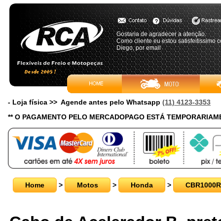
Gostaria de agradecer a atenção.
Como cliente eu estou satisfeitissimo 
Diego, por email
- Loja física >> Agende antes pelo Whatsapp
(11) 4123-3353
** O PAGAMENTO PELO MERCADOPAGO ESTÁ TEMPORARIAME
Home
>
Motos
>
Honda
>
CBR1000R