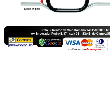
RCA ( Renato de Vivo Romano 14915862810 M
Av. Imperador Pedro II, 87 - sala 01 São B. do Camp