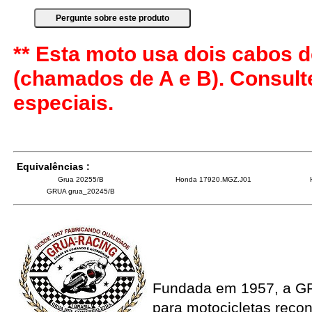
** Esta moto usa dois cabos d
(chamados de A e B). Consul
especiais.
Equivalências :
Grua 20255/B
Honda 17920.MGZ.J01
GRUA grua_20245/B
Fundada em 1957, a G
para motocicletas recon