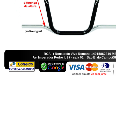
RCA ( Renato de Vivo Romano 14915862810 M
Av. Imperador Pedro II, 87 - sala 01 São B. do Camp