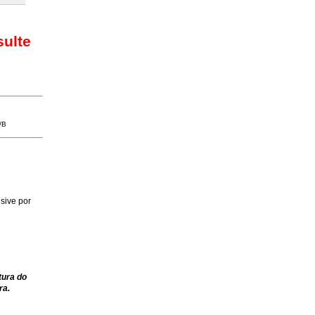
sulte
/B
sive por
tura do
ra.