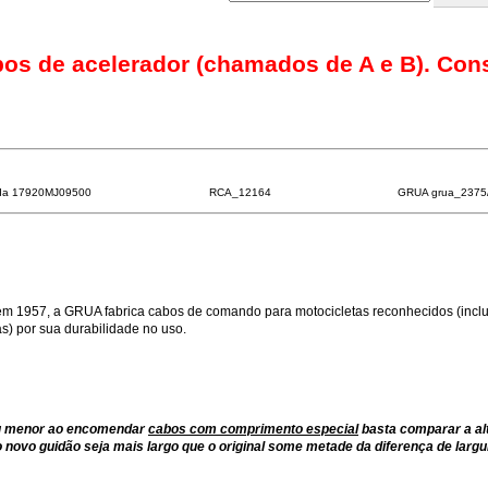
bos de acelerador (chamados de A e B). Con
da 17920MJ09500
RCA_12164
GRUA grua_2375
m 1957, a GRUA fabrica cabos de comando para motocicletas reconhecidos (inclu
) por sua durabilidade no uso.
ou menor ao encomendar
cabos com comprimento especial
basta comparar a al
 novo guidão seja mais largo que o original some metade da diferença de largu