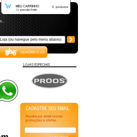
0 produtos
...
em