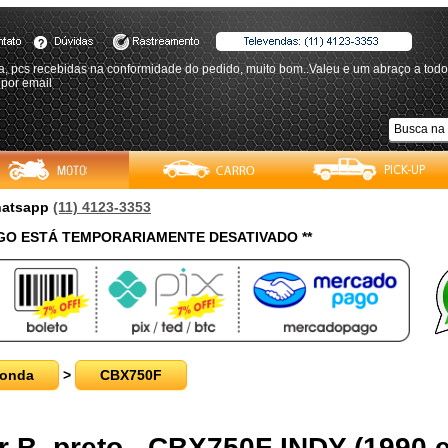
, pcs recebidas na conformidade do pedido, muito bom..Valeu e um abraço a todos
 por email
Whatsapp
(11) 4123-3353
O ESTÁ TEMPORARIAMENTE DESATIVADO **
onda
>
CBX750F
r B, preto - CBX750F INDY (1990 