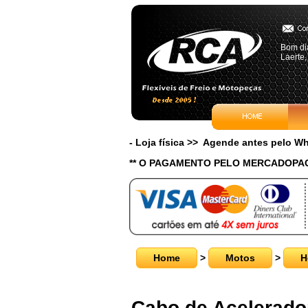
Bom dia
Laerte,
- Loja física >> Agende antes pelo 
** O PAGAMENTO PELO MERCADOPAG
Home
>
Motos
>
H
Cabo de Acelerado