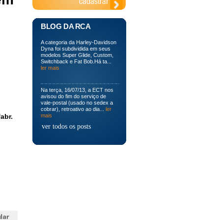
BLOG DA RCA
A categoria da Harley-Davidson
Dyna foi subdividida em seus
modelos Super Glide, Custom,
Switchback e Fat Bob.Há ta...
ler mais
Na terça, 16/07/13, a ECT nos
avisou do fim do serviço de
vale-postal (usado no sedex a
cobrar), retroativo ao dia...
ler
abr.
mais
ver todos os posts