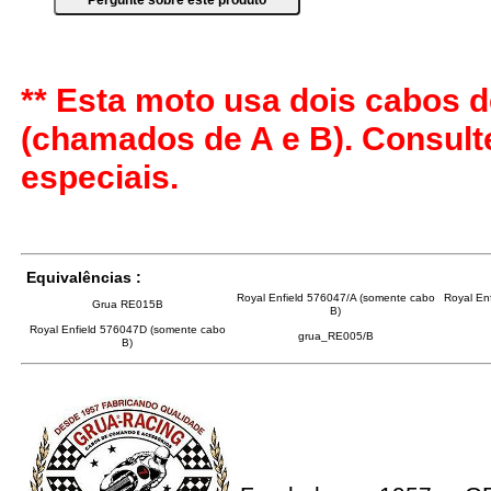
** Esta moto usa dois cabos d
(chamados de A e B). Consul
especiais.
Equivalências :
Royal Enfield 576047/A (somente cabo
Royal En
Grua RE015B
B)
Royal Enfield 576047D (somente cabo
grua_RE005/B
B)