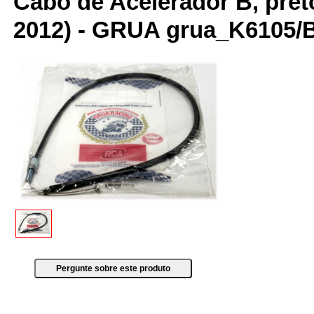
Cabo de Acelerador B, preto
2012) - GRUA grua_K6105/