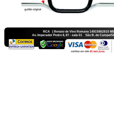
RCA ( Renato de Vivo Romano 14915862810 M
Av. Imperador Pedro II, 87 - sala 01 São B. do Camp