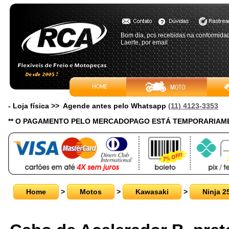
Bom dia, pcs recebidas na conformidad
Laerte, por email
- Loja física >> Agende antes pelo Whatsapp
(11) 4123-3353
** O PAGAMENTO PELO MERCADOPAGO ESTÁ TEMPORARIAME
Home
>
Motos
>
Kawasaki
>
Ninja 2