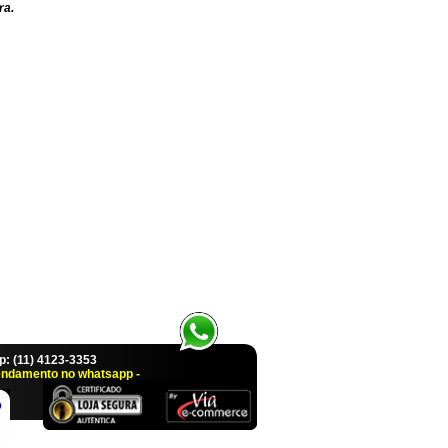
ra.
 (11) 4123-3353
endamento no whatsapp -