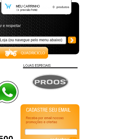
0 produtos
r e respeitar
 500