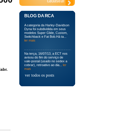
BLOG DA RCA
A categoria da Harley-Davidson
Dyna foi subdividida em seus
modelos Super Glide, Custom,
Switchback e Fat Bob.Há ta...
ler mais
Na terça, 16/07/13, a ECT nos
avisou do fim do serviço de
vale-postal (usado no sedex a
cobrar), retroativo ao dia...
ler
abr.
mais
ver todos os posts