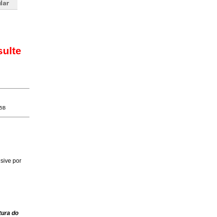
sulte
5B
sive por
tura do