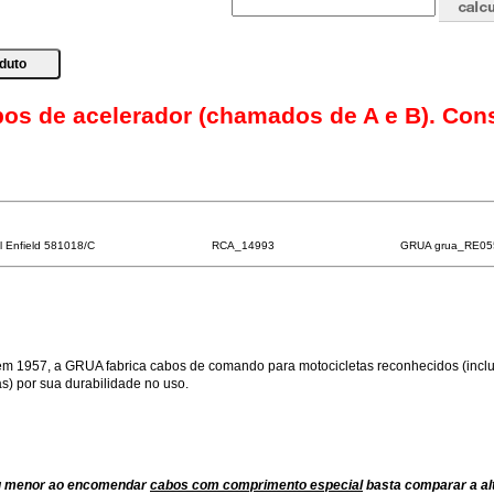
bos de acelerador (chamados de A e B). Con
l Enfield 581018/C
RCA_14993
GRUA grua_RE05
m 1957, a GRUA fabrica cabos de comando para motocicletas reconhecidos (inclu
) por sua durabilidade no uso.
ou menor ao encomendar
cabos com comprimento especial
basta comparar a al