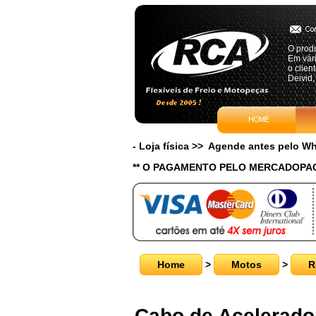
O prod
Em vári
o clie
Deivid,
- Loja física >> Agende antes pelo 
** O PAGAMENTO PELO MERCADOPAG
Home
>
Motos
>
R
Cabo de Acelerador