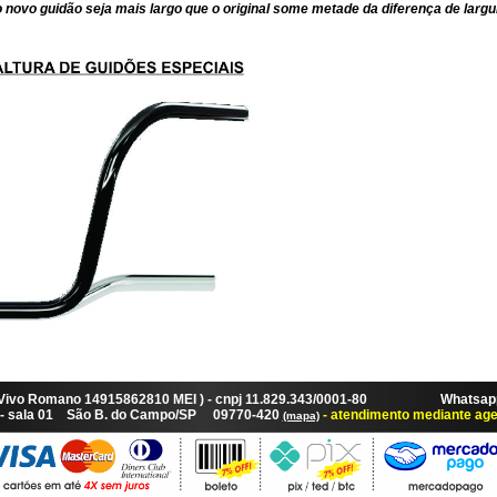
 novo guidão seja mais largo que o original some metade da diferença de largu
 Vivo Romano 14915862810 MEI ) - cnpj 11.829.343/0001-80 Whatsapp:
87 - sala 01 São B. do Campo/SP 09770-420
- atendimento mediante ag
(mapa)