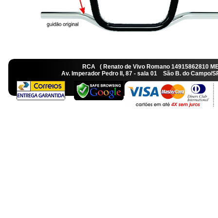
RCA ( Renato de Vivo Romano 14915862810 M
Av. Imperador Pedro II, 87 - sala 01 São B. do Camp