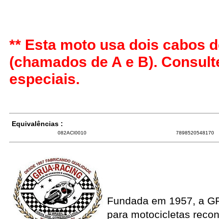
** Esta moto usa dois cabos d
(chamados de A e B). Consul
especiais.
Equivalências :
082ACI0010
7898520548170
Fundada em 1957, a G
para motocicletas recon