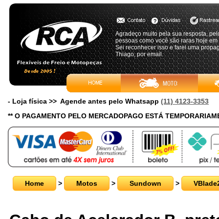
Agradeço muito pela sua resposta, pelo 
pessoas como você são raras hoje em 
Sei reconhecer isso e farei uma propa
Thiago, por email.
- Loja física >> Agende antes pelo Whatsapp
(11) 4123-3353
** O PAGAMENTO PELO MERCADOPAGO ESTÁ TEMPORARIAME
Home
>
Motos
>
Sundown
>
VBlade