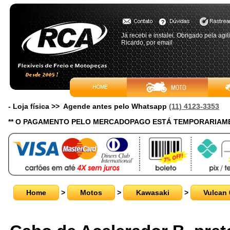
Já recebi e instalei. Obrigado pela agil
Ricardo, por email
- Loja física >> Agende antes pelo Whatsapp
(11) 4123-3353
** O PAGAMENTO PELO MERCADOPAGO ESTÁ TEMPORARIAME
Home
>
Motos
>
Kawasaki
>
Vulcan 