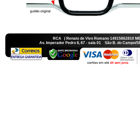
RCA ( Renato de Vivo Romano 14915862810 M
Av. Imperador Pedro II, 87 - sala 01 São B. do Camp