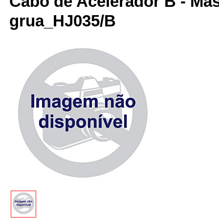
Cabo de Acelerador B - Ma
grua_HJ035/B