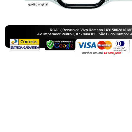
RCA ( Renato de Vivo Romano 14915862810 M
Av. Imperador Pedro II, 87 - sala 01 São B. do Camp