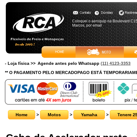
Coloquei o aeroquip na Boulevard C15
Marcos, por email
- Loja física >> Agende antes pelo Whatsapp
(11) 4123-3353
** O PAGAMENTO PELO MERCADOPAGO ESTÁ TEMPORARIAME
Home
>
Motos
>
Yamaha
>
Tenere 2