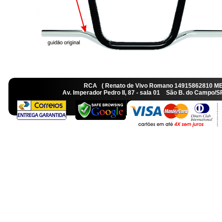
RCA ( Renato de Vivo Romano 14915862810 M
Av. Imperador Pedro II, 87 - sala 01 São B. do Camp