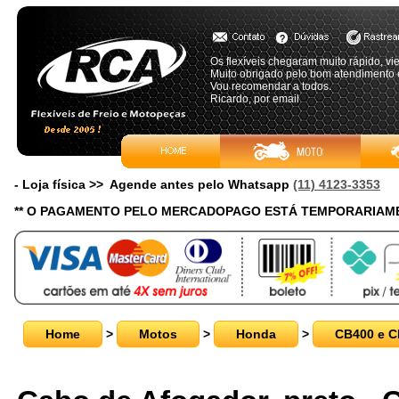
Os flexíveis chegaram muito rápido, v
Muito obrigado pelo bom atendimento e
Vou recomendar a todos.
Ricardo, por email
- Loja física >> Agende antes pelo Whatsapp
(11) 4123-3353
** O PAGAMENTO PELO MERCADOPAGO ESTÁ TEMPORARIAME
Home
>
Motos
>
Honda
>
CB400 e C