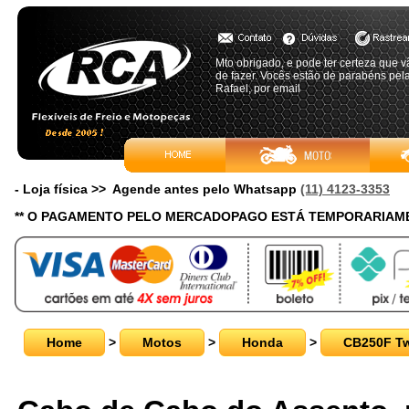
Mto obrigado, e pode ter certeza que vã
de fazer. Vocês estão de parabéns pela
Rafael, por email
- Loja física >> Agende antes pelo Whatsapp
(11) 4123-3353
** O PAGAMENTO PELO MERCADOPAGO ESTÁ TEMPORARIAME
Home
>
Motos
>
Honda
>
CB250F Twi