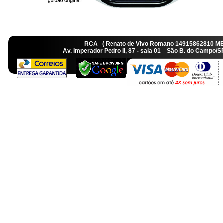
RCA ( Renato de Vivo Romano 14915862810 M
Av. Imperador Pedro II, 87 - sala 01 São B. do Camp