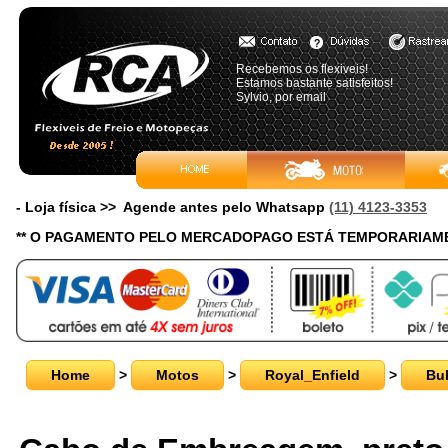
Recebemos os flexiveis!
Estamos bastante satisfeitos!
Sylvio, por email
- Loja física >> Agende antes pelo Whatsapp
(11) 4123-3353
** O PAGAMENTO PELO MERCADOPAGO ESTÁ TEMPORARIAME
Home
>
Motos
>
Royal_Enfield
>
Bul