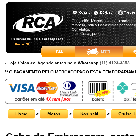
Obrigadão, Moçada e espero poder rea
também, indicá-Los à outras pessoas 
Correlatos.
Júlio César, por email
- Loja física >> Agende antes pelo Whatsapp
(11) 4123-3353
** O PAGAMENTO PELO MERCADOPAGO ESTÁ TEMPORARIAME
Home
>
Motos
>
Kasinski
>
Cruise 1