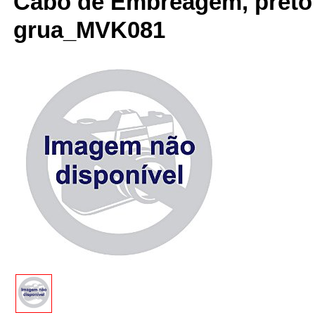
Cabo de Embreagem, preto 
grua_MVK081