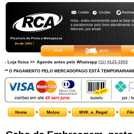
Hola , estou escrevendo para le falar 
e parabenizar pelo bom atendimento e
Marcelo, por email
- Loja física >> Agende antes pelo Whatsapp
(11) 4123-3353
** O PAGAMENTO PELO MERCADOPAGO ESTÁ TEMPORARIAME
Home
>
Motos
>
MVK_e_Regal
>
Fên