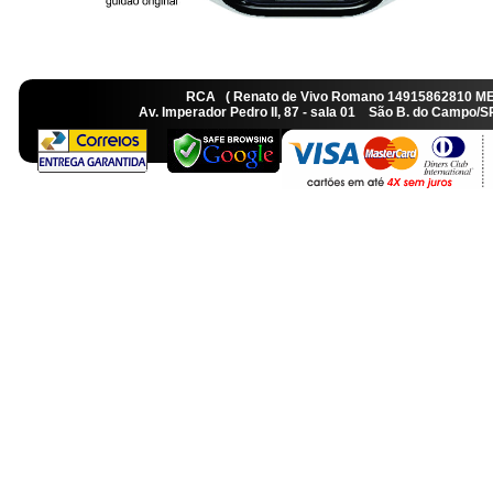
RCA ( Renato de Vivo Romano 14915862810 M
Av. Imperador Pedro II, 87 - sala 01 São B. do Camp