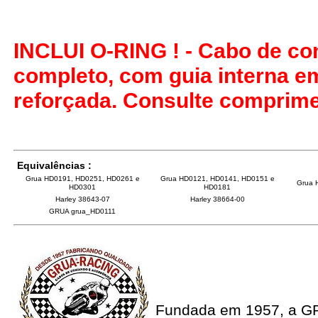
INCLUI O-RING ! - Cabo de co
completo, com guia interna e
reforçada. Consulte comprime
Equivalências :
Grua HD0191, HD0251, HD0261 e
Grua HD0121, HD0141, HD0151 e
Grua 
HD0301
HD0181
Harley 38643-07
Harley 38664-00
GRUA grua_HD0111
Fundada em 1957, a G