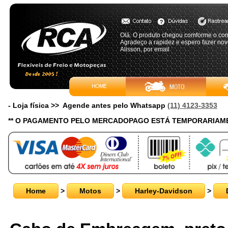
Olá. O produto chegou comforme o co
Agradeço a rapidez e espero fazer nov
Alisson, por email
- Loja física >> Agende antes pelo Whatsapp
(11) 4123-3353
** O PAGAMENTO PELO MERCADOPAGO ESTÁ TEMPORARIAME
Home
>
Motos
>
Harley-Davidson
>