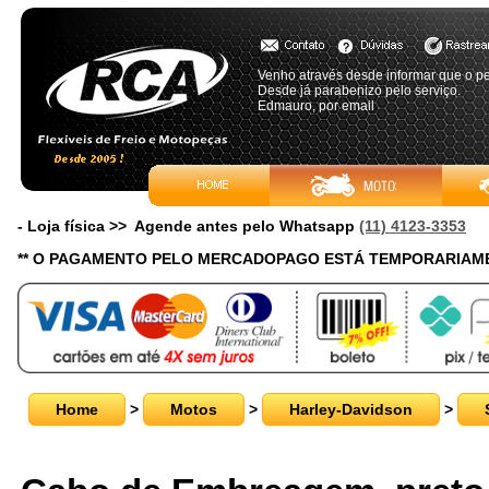
Venho através desde informar que o pe
Desde já parabenizo pelo serviço.
Edmauro, por email
- Loja física >> Agende antes pelo Whatsapp
(11) 4123-3353
** O PAGAMENTO PELO MERCADOPAGO ESTÁ TEMPORARIAME
Home
>
Motos
>
Harley-Davidson
>