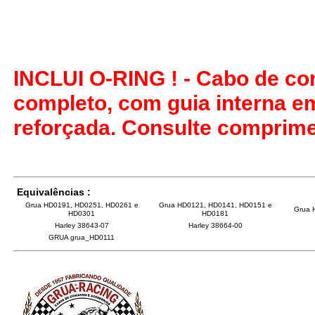
INCLUI O-RING ! - Cabo de co
completo, com guia interna e
reforçada. Consulte comprime
Equivalências :
Grua HD0191, HD0251, HD0261 e
Grua HD0121, HD0141, HD0151 e
Grua 
HD0301
HD0181
Harley 38643-07
Harley 38664-00
GRUA grua_HD0111