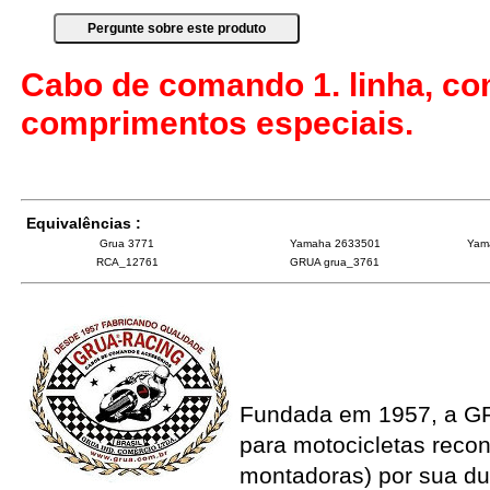
Cabo de comando 1. linha, co
comprimentos especiais.
Equivalências :
Grua 3771
Yamaha 2633501
Yam
RCA_12761
GRUA grua_3761
Fundada em 1957, a G
para motocicletas recon
montadoras) por sua du