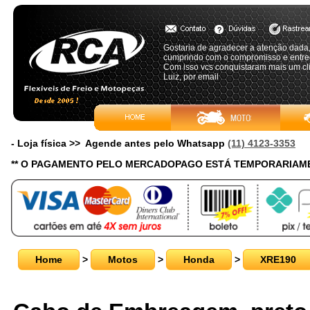
Gostaria de agradecer a atenção dada,
cumprindo com o compromisso e entreg
Com isso vcs conquistaram mais um cli
Luiz, por email
- Loja física >> Agende antes pelo Whatsapp
(11) 4123-3353
** O PAGAMENTO PELO MERCADOPAGO ESTÁ TEMPORARIAME
Home
>
Motos
>
Honda
>
XRE190