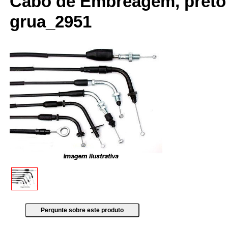
Cabo de Embreagem, preto
grua_2951