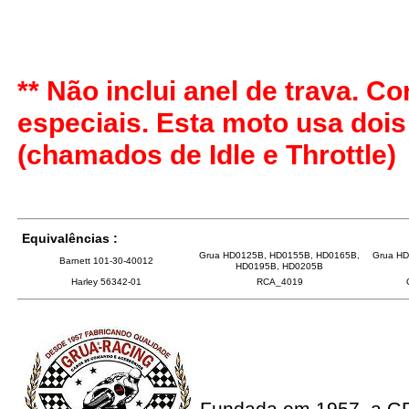
** Não inclui anel de trava. 
especiais. Esta moto usa doi
(chamados de Idle e Throttle)
Equivalências :
Grua HD0125B, HD0155B, HD0165B,
Grua H
Barnett 101-30-40012
HD0195B, HD0205B
Harley 56342-01
RCA_4019
Fundada em 1957, a G