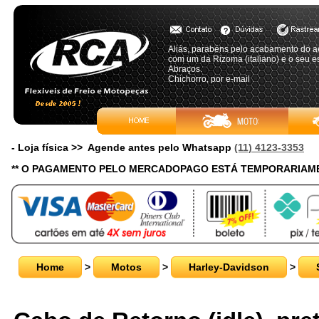
Aliás, parabéns pelo acabamento do a
com um da Rizoma (italiano) e o seu 
Abraços.
Chichorro, por e-mail
- Loja física >> Agende antes pelo Whatsapp
(11) 4123-3353
** O PAGAMENTO PELO MERCADOPAGO ESTÁ TEMPORARIAME
Home
>
Motos
>
Harley-Davidson
>