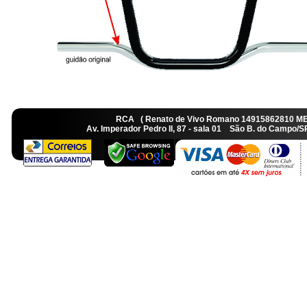
RCA ( Renato de Vivo Romano 14915862810 M
Av. Imperador Pedro II, 87 - sala 01 São B. do Camp