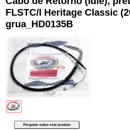
Cabo de Retorno (idle), pret
FLSTC/I Heritage Classic (
grua_HD0135B