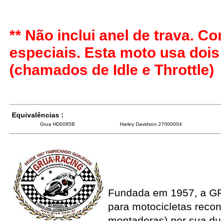
** Não inclui anel de trava. 
especiais. Esta moto usa doi
(chamados de Idle e Throttle)
Equivalências :
Grua HD0085B
Harley Davidson 27000004
Fundada em 1957, a G
para motocicletas recon
montadoras) por sua du