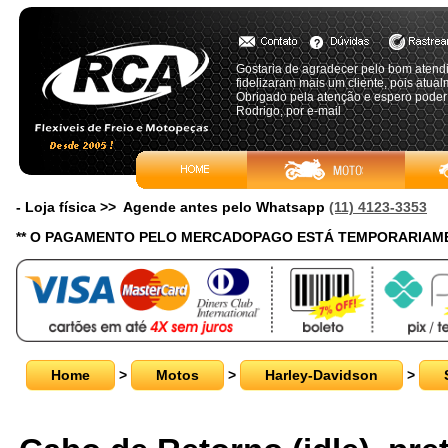
Gostaria de agradecer pelo bom atendi
fidelizaram mais um cliente, pois atualm
Obrigado pela atenção e espero poder
Rodrigo, por e-mail
- Loja física >> Agende antes pelo Whatsapp
(11) 4123-3353
** O PAGAMENTO PELO MERCADOPAGO ESTÁ TEMPORARIAME
Home
>
Motos
>
Harley-Davidson
>