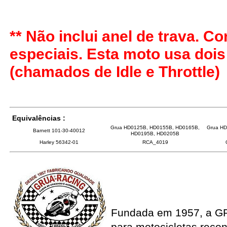
** Não inclui anel de trava. 
especiais. Esta moto usa doi
(chamados de Idle e Throttle)
Equivalências :
Grua HD0125B, HD0155B, HD0165B,
Grua H
Barnett 101-30-40012
HD0195B, HD0205B
Harley 56342-01
RCA_4019
Fundada em 1957, a G
para motocicletas recon