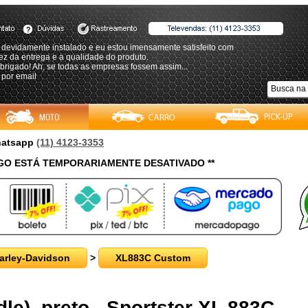
 devidamente instalado e eu estou imensamente satisfeito com
ez da entrega e a qualidade do produto.
brigado! Ah, se todas as empresas fossem assim...
 por email
Whatsapp
(11) 4123-3353
O ESTÁ TEMPORARIAMENTE DESATIVADO **
arley-Davidson
>
XL883C Custom
le), preto - Sportster XL 883C