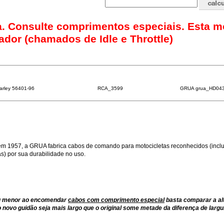
ava. Consulte comprimentos especiais. Esta m
ador (chamados de Idle e Throttle)
arley 56401-96
RCA_3599
GRUA grua_HD04
m 1957, a GRUA fabrica cabos de comando para motocicletas reconhecidos (inclu
) por sua durabilidade no uso.
ou menor ao encomendar
cabos com comprimento especial
basta comparar a al
 novo guidão seja mais largo que o original some metade da diferença de largu