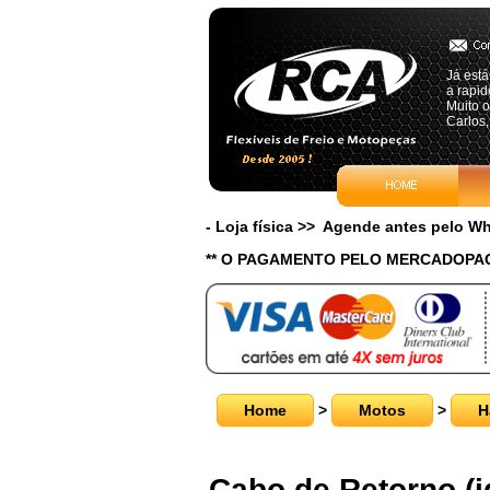
Já está
a rapid
Muito o
Carlos,
- Loja física >> Agende antes pelo 
** O PAGAMENTO PELO MERCADOPAG
Home
>
Motos
>
H
Cabo de Retorno (id