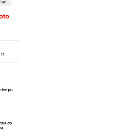
oto
35B
sive por
tura do
ra.