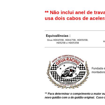
** Não inclui anel de tr
usa dois cabos de aceler
Equivalências :
Grua HD0455B, HD0475B, HD0505B,
H
HD525B e HD0535B
Fundada e
montadoras
** Para determinar o comprimento a maior 
novo guidão com a do guidão original. Caso o