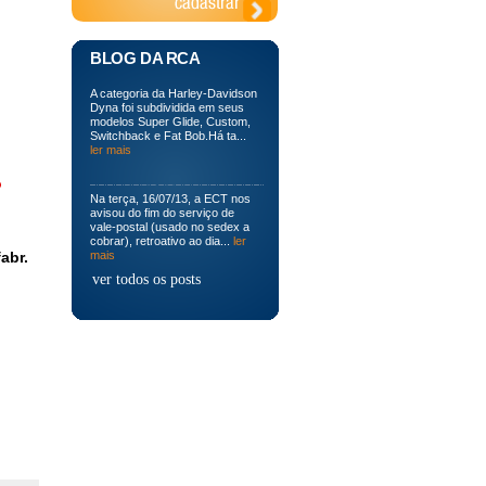
BLOG DA RCA
A categoria da Harley-Davidson
Dyna foi subdividida em seus
modelos Super Glide, Custom,
Switchback e Fat Bob.Há ta...
ler mais
o
Na terça, 16/07/13, a ECT nos
avisou do fim do serviço de
vale-postal (usado no sedex a
cobrar), retroativo ao dia...
ler
abr.
mais
ver todos os posts