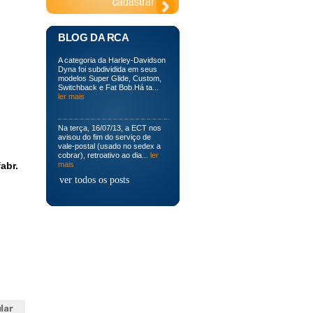
BLOG DA RCA
A categoria da Harley-Davidson
Dyna foi subdividida em seus
modelos Super Glide, Custom,
Switchback e Fat Bob.Há ta...
ler mais
Na terça, 16/07/13, a ECT nos
avisou do fim do serviço de
vale-postal (usado no sedex a
cobrar), retroativo ao dia...
ler
abr.
mais
ver todos os posts