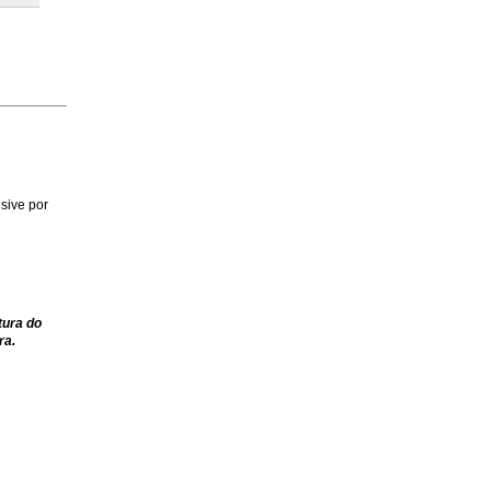
sive por
tura do
ra.