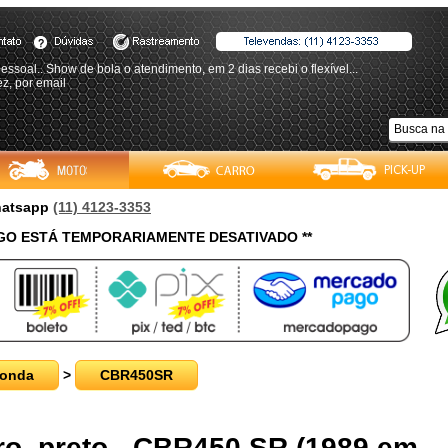
essoal.. Show de bola o atendimento, em 2 dias recebi o flexível...
z, por email
Whatsapp
(11) 4123-3353
O ESTÁ TEMPORARIAMENTE DESATIVADO **
onda
>
CBR450SR
ro, preto - CBR450 SR (1989 em