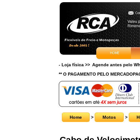
Valeu p
Rimene
- Loja física >> Agende antes pelo 
** O PAGAMENTO PELO MERCADOPAG
Home
>
Motos
>
H
Cabo de Velocimet