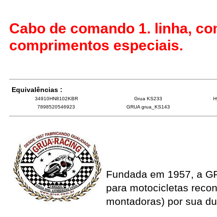
Cabo de comando 1. linha, co
comprimentos especiais.
Equivalências :
34910HN8102KBR
Grua KS233
H
7898520546923
GRUA grua_KS143
Fundada em 1957, a G
para motocicletas recon
montadoras) por sua du