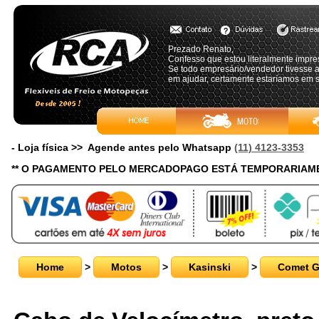
Prezado Renato,
Confesso que estou literalmente impr
Se todo empresário/vendedor tivesse 
em ajudar, certamente estaríamos em s
- Loja física >> Agende antes pelo Whatsapp
(11) 4123-3353
** O PAGAMENTO PELO MERCADOPAGO ESTÁ TEMPORARIAME
Home
>
Motos
>
Kasinski
>
Comet 