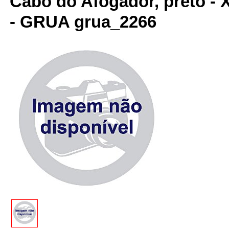
Cabo do Afogador, preto - 
- GRUA grua_2266