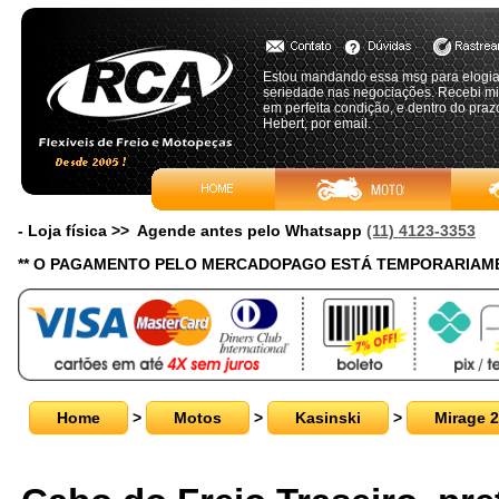
Estou mandando essa msg para elogiar
seriedade nas negociações. Recebi
em perfeita condição, e dentro do praz
Hebert, por email.
- Loja física >> Agende antes pelo Whatsapp
(11) 4123-3353
** O PAGAMENTO PELO MERCADOPAGO ESTÁ TEMPORARIAME
Home
>
Motos
>
Kasinski
>
Mirage 