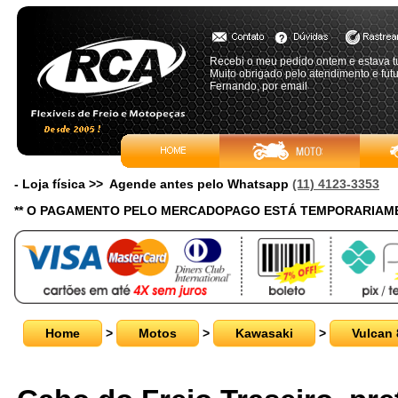
Recebi o meu pedido ontem e estava t
Muito obrigado pelo atendimento e fu
Fernando, por email
- Loja física >> Agende antes pelo Whatsapp
(11) 4123-3353
** O PAGAMENTO PELO MERCADOPAGO ESTÁ TEMPORARIAME
Home
>
Motos
>
Kawasaki
>
Vulcan 