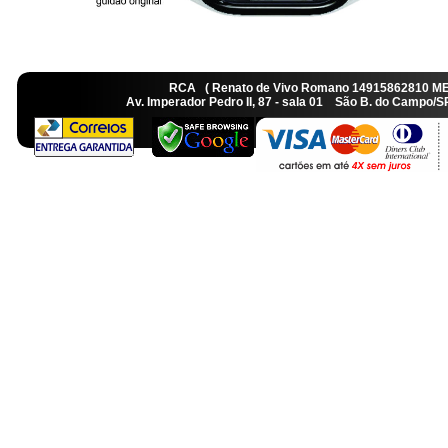
RCA ( Renato de Vivo Romano 14915862810 M
Av. Imperador Pedro II, 87 - sala 01 São B. do Camp