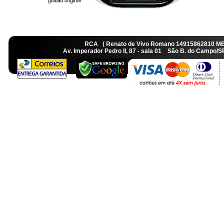
RCA ( Renato de Vivo Romano 14915862810 M
Av. Imperador Pedro II, 87 - sala 01 São B. do Camp