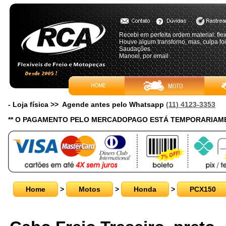
Recebi em perfeita ordem material: flex
Houve algum transforno, mas, culpa foi
Saudações
Manoel, por email
- Loja física >> Agende antes pelo Whatsapp
(11) 4123-3353
** O PAGAMENTO PELO MERCADOPAGO ESTÁ TEMPORARIAME
Home
>
Motos
>
Honda
>
PCX150