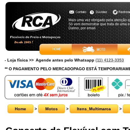
Mais uma vez obrigado pela atenção q
Só vem demonstrar que trata de uma
Dalmo, por email
- Loja física >> Agende antes pelo Whatsapp
(11) 4123-3353
** O PAGAMENTO PELO MERCADOPAGO ESTÁ TEMPORARIAME
Home
>
Motos
>
Itens_Multimarca
>