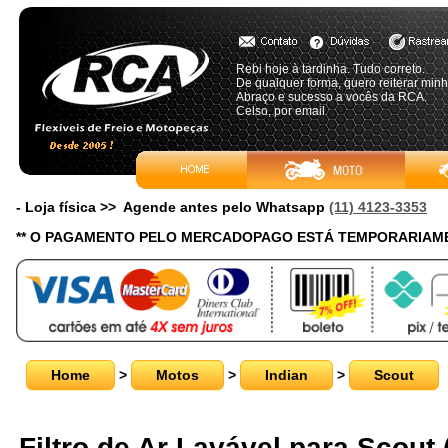
Rebi hoje à tardinha. Tudo correto.
De qualquer forma, quero reiterar min
Abraço e sucesso a vocês da RCA.
Celso, por email
- Loja física >> Agende antes pelo Whatsapp
(11) 4123-3353
** O PAGAMENTO PELO MERCADOPAGO ESTÁ TEMPORARIAME
Home
>
Motos
>
Indian
>
Scout
Filtro de Ar Lavável para Scout