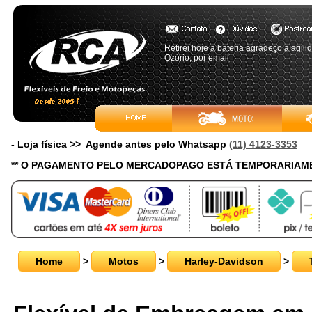
Retirei hoje a bateria agradeço a agi
Ozório, por email
- Loja física >> Agende antes pelo Whatsapp
(11) 4123-3353
** O PAGAMENTO PELO MERCADOPAGO ESTÁ TEMPORARIAME
Home
>
Motos
>
Harley-Davidson
>