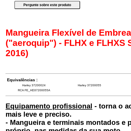
Mangueira Flexível de Embre
("aeroquip") - FLHX e FLHXS S
2016)
Equivalências :
Harley 37200024
Harley 37200055
RCA FE_HD37200055A
Equipamento profissional
- torna o 
mais leve e preciso.
- Mangueira e terminais montados e
próprio, nas medidas da sua moto.