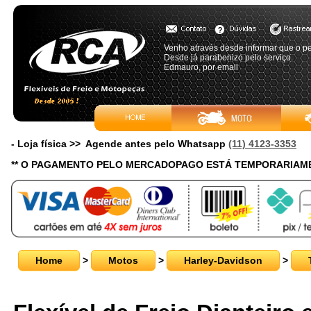
Venho através desde informar que o pe
Desde já parabenizo pelo serviço.
Edmauro, por email
- Loja física >> Agende antes pelo Whatsapp
(11) 4123-3353
** O PAGAMENTO PELO MERCADOPAGO ESTÁ TEMPORARIAME
Home
>
Motos
>
Harley-Davidson
>