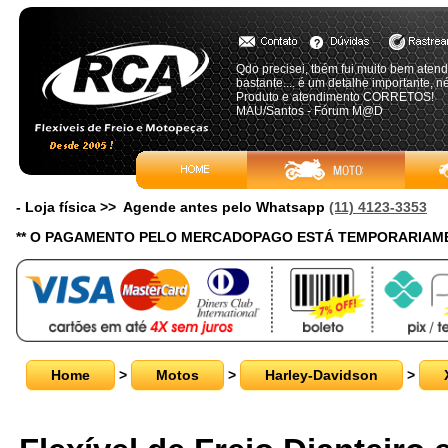
Qdo precisei, tbém fui muito bem aten
bastante.... é um detalhe importante, né
Produto e atendimento CORRETOS!
MAU/Santos - Fórum M@D
- Loja física >> Agende antes pelo Whatsapp
(11) 4123-3353
** O PAGAMENTO PELO MERCADOPAGO ESTÁ TEMPORARIAME
Home
>
Motos
>
Harley-Davidson
>