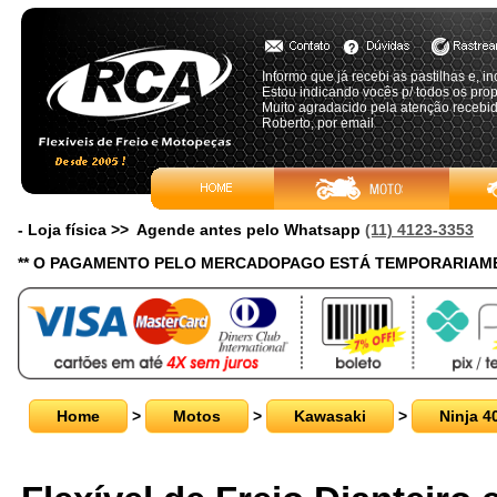
Informo que já recebi as pastilhas e, i
Estou indicando vocês p/ todos os pro
Muito agradacido pela atenção recebid
Roberto, por email
- Loja física >> Agende antes pelo Whatsapp
(11) 4123-3353
** O PAGAMENTO PELO MERCADOPAGO ESTÁ TEMPORARIAME
Home
>
Motos
>
Kawasaki
>
Ninja 4