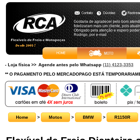
Gostaria de agradecer pelo bom atendi
fidelizaram mais um cliente, pois atualm
Obrigado pela atenção e espero poder
Rodrigo, por e-mail
- Loja física >> Agende antes pelo Whatsapp
(11) 4123-3353
** O PAGAMENTO PELO MERCADOPAGO ESTÁ TEMPORARIAME
Home
>
Motos
>
BMW
>
R1150R