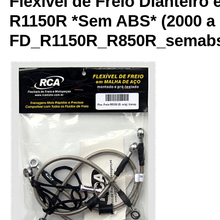
Flexível de Freio Dianteiro 
R1150R *Sem ABS* (2000 a 
FD_R1150R_R850R_semab