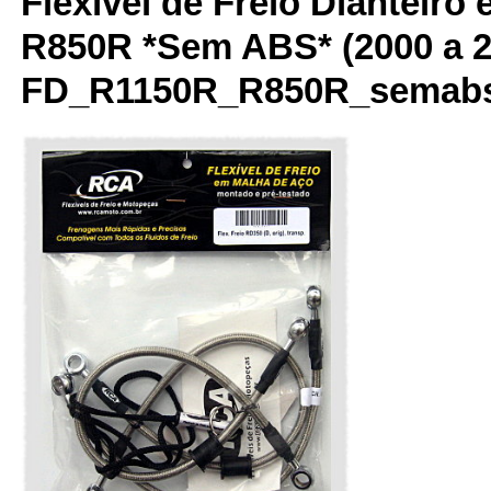
Flexível de Freio Dianteiro 
R850R *Sem ABS* (2000 a 2
FD_R1150R_R850R_semab